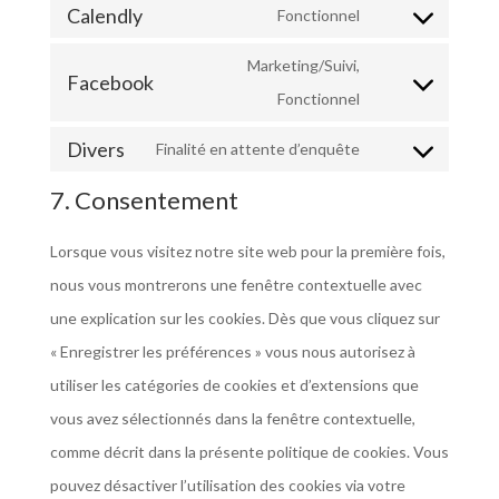
Calendly
to
Fonctionnel
google-
Consent
service
fonts
to
Marketing/Suivi,
Facebook
google-
service
Consent
Fonctionnel
maps
calendly
to
Divers
Finalité en attente d’enquête
service
Consent
7. Consentement
facebook
to
service
Lorsque vous visitez notre site web pour la première fois,
divers
nous vous montrerons une fenêtre contextuelle avec
une explication sur les cookies. Dès que vous cliquez sur
« Enregistrer les préférences » vous nous autorisez à
utiliser les catégories de cookies et d’extensions que
vous avez sélectionnés dans la fenêtre contextuelle,
comme décrit dans la présente politique de cookies. Vous
pouvez désactiver l’utilisation des cookies via votre