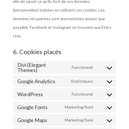
afin de savoir ce qu’ils font de vos données
(personnelles) traitées en utilisant ces cookies. Les
données récupérées sont anonymisées autant que
possible. Facebook et Instagram se trouvent aux États-
Unis.
6. Cookies placés
Divi (Elegant
Fonctionnel
Themes)
Consent
to
Google Analytics
Statistiques
Consent
service
WordPress
to
Fonctionnel
divi-
Consent
service
(elegant-
Google Fonts
to
Marketing/Suivi
google-
Consent
themes)
service
Google Maps
analytics
to
Marketing/Suivi
wordpress
Consent
service